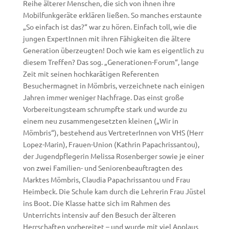
Reihe älterer Menschen, die sich von ihnen ihre
Mobilfunkgeräte erklären ließen. So manches erstaunte
„So einfach ist das?“ war zu hören. Einfach toll, wie die
jungen ExpertInnen mit ihren Fähigkeiten die ältere
Generation überzeugten! Doch wie kam es eigentlich zu
diesem Treffen? Das sog. „Generationen-Forum“, lange
Zeit mit seinen hochkarätigen Referenten
Besuchermagnet in Mömbris, verzeichnete nach einigen
Jahren immer weniger Nachfrage. Das einst große
Vorbereitungsteam schrumpfte stark und wurde zu
einem neu zusammengesetzten kleinen („Wir in
Mömbris“), bestehend aus VertreterInnen von VHS (Herr
Lopez-Marin), Frauen-Union (Kathrin Papachrissantou),
der Jugendpflegerin Melissa Rosenberger sowie je einer
von zwei Familien- und Seniorenbeauftragten des
Marktes Mömbris, Claudia Papachrissantou und Frau
Heimbeck. Die Schule kam durch die Lehrerin Frau Jüstel
ins Boot. Die Klasse hatte sich im Rahmen des
Unterrichts intensiv auf den Besuch der älteren
Herrschaften vorbereitet – und wurde mit viel Applaus